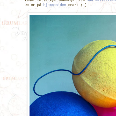
De er på
hjemmesiden
snart ;-)