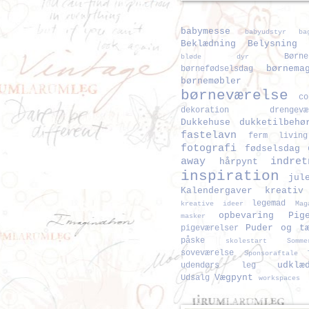
babymesse
babyudstyr
b
Beklædning
Belysning
Børne
bløde dyr
børnema
børnefødselsdag
børnemøbler
børneværelse
co
dekoration
drengevæ
Dukkehuse
dukketilbehø
fastelavn
ferm living
fotografi
fødselsdag
away
indret
hårpynt
inspiration
jul
Kalendergaver
kreativ
legemad
kreative ideer
Mag
opbevaring
Pig
masker
Puder og t
pigeværelser
påske
skolestart
Somme
soveværelse
Sponsoraftale
udklæ
udendørs leg
Vægpynt
Udsalg
workspaces