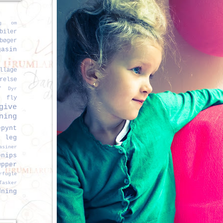
ag om
biler
bøger
gasin
llage
relse
r
Dyr
fly
give
ning
epynt
 leg
asiner
enips
æpper
rfugle
Tasker
dning