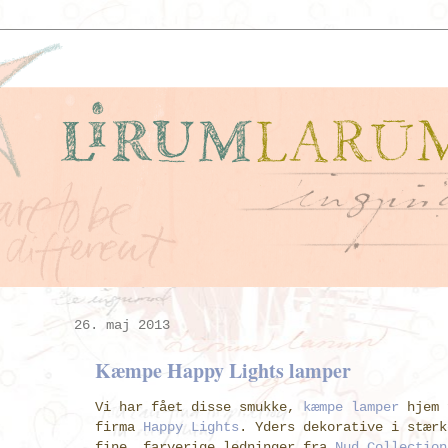
26. maj 2013
Kæmpe Happy Lights lamper
Vi har fået disse smukke,
kæmpe lamper
hjem 
firma
Happy Lights
. Yders dekorative i stærk
fine, farverige ledninger fra
Nud Collection