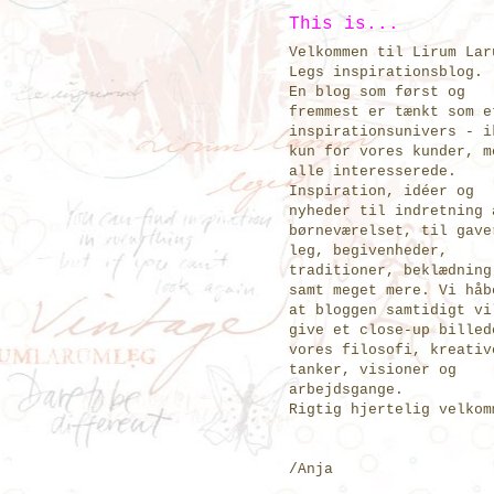
This is...
Velkommen til Lirum Lar
Legs inspirationsblog.
En blog som først og
fremmest er tænkt som e
inspirationsunivers - i
kun for vores kunder, m
alle interesserede.
Inspiration, idéer og
nyheder til indretning 
børneværelset, til gave
leg, begivenheder,
traditioner, beklædning
samt meget mere. Vi håb
at bloggen samtidigt vi
give et close-up billed
vores filosofi, kreativ
tanker, visioner og
arbejdsgange.
Rigtig hjertelig velkom
/Anja