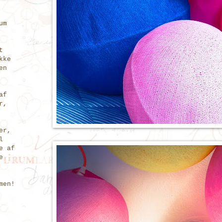
um
t
kke
en
af
r,
er,
l
e af
e
men!